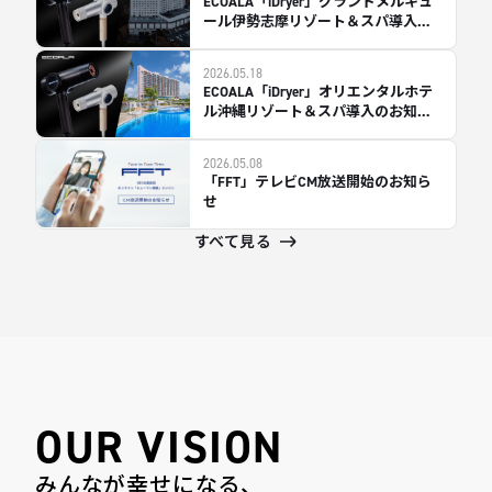
ECOALA「iDryer」グランドメルキュ
ール伊勢志摩リゾート＆スパ導入の
お知らせ
2026.05.18
ECOALA「iDryer」オリエンタルホテ
ル沖縄リゾート＆スパ導入のお知ら
せ
2026.05.08
「FFT」テレビCM放送開始のお知ら
せ
すべて見る
OUR VISION
みんなが幸せになる、