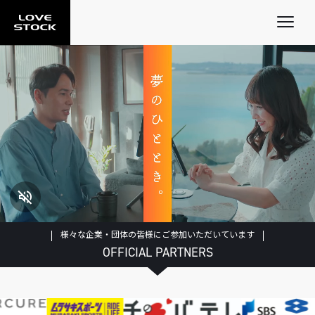
TOP
ABOUT US
SERVICE
UPDATES
CONTACT
マーケットプレイス事業 一覧
コンテンツ情報 一覧
EC
お知らせ 一覧
ECOALA
様々な企業・団体の皆様にご参加いただいています
FFT
OFFICIAL PARTNERS
LOVE SOSO
ライブコマース