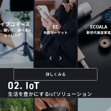
ライブコマース
EC
ECOALA
て、聞いて、選べるシ
共創マーケット
新世代美容家電
ョッピング
詳しくみる
02. IoT
生活を豊かにするIoTソリューション