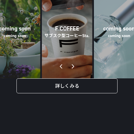
coming soon
F COFFEE
coming soo
coming soon
サブスク型コーヒーSta.
coming soon
詳しくみる