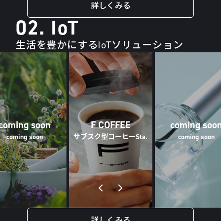
詳しくみる
02. IoT
生活を豊かにするIoTソリューション
coming soon
F COFFEE
coming soo
coming soon
サブスク型コーヒーSta.
coming soon
詳しくみる