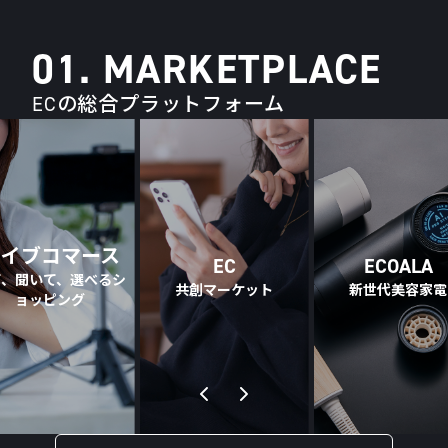
01. MARKETPLACE
ECの総合プラットフォーム
ライブコマース
EC
ECOALA
て、聞いて、選べるシ
共創マーケット
新世代美容家電
ョッピング