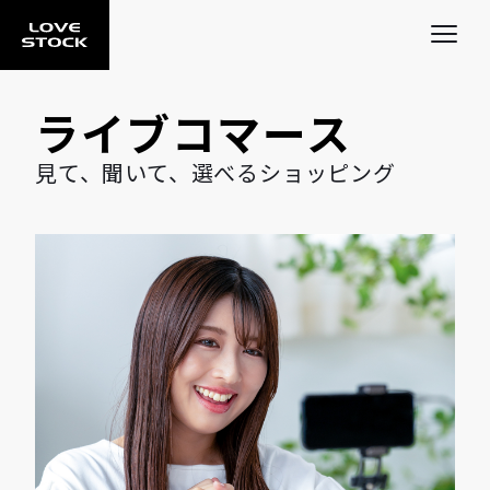
TOP
ライブコマース
ABOUT US
見て、聞いて、選べるショッピング
SERVICE
UPDATES
CONTACT
マーケットプレイス事業 一覧
コンテンツ情報 一覧
EC
お知らせ 一覧
ECOALA
FFT
LOVE SOSO
ライブコマース